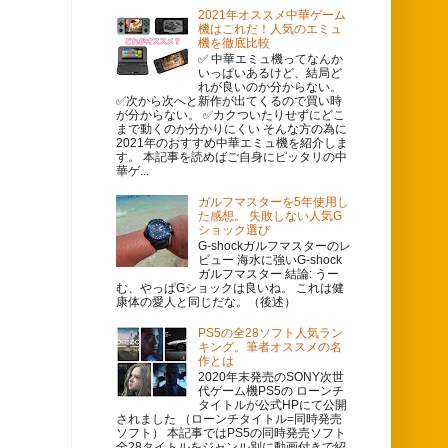
2021年オススメ中華ゲーム
機はこれだ！人気のエミュ
機を徹底比較
✅ 中華エミュ機ってなんか
いっぱいあるけど、結局ど
れが良いのか分からない。
✅次から次へと新作が出てくるので買い時
が分からない。 ✅カクついたりせずにどこ
まで動くのか分かりにくい そんな方の為に
2021年のおすすめ中華エミュ機を紹介しま
す。 本記事を読めばご自身にピッタリの中
華ゲ...
ガルフマスターを5年使用し
た感想。 失敗しない人気G
ショック選び
G-shockガルフマスターのレ
ビュー 海水に強いG-shock
ガルフマスター 結論: うー
む、やっぱGショックは良いね。 これは健
康体の愛人と同じだな。（後述）
PS5の全28ソフト人気ラン
キング。筆者オススメの名
作とは
2020年末発売のSONY次世
代ゲーム機PS5の ローンチ
タイトルが公式HPにて公開
されました （ローンチタイトル=同時発売
ソフト） 本記事ではPS5の同時発売ソフト
全28タイトルをジャンル別に動画付きで紹