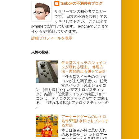
tsuboFの不満共有ブログ
サラリーマンの初心者ブロガー
です。 日常の不満を共有してス
ッキリして下さい。 ここは全て
iPhoneで製作しています。 iPhoneでどこまで
イケるか検証していきます。
詳細プロフィールを表示
人気の投稿
任天堂スイッチのジョイコ
ンが壊れる理由。 修理方
法・再発防止も併せて紹介
『任天堂スイッチのジョイ
コンがまた調子悪い』 任天
堂スイッチ 純正ジョイコ
ン （最も壊れやすい左アナログスティッ
ク） 結論: 『任天堂スイッチの純正ジョイ
コンは アナログスティックがすぐに壊れ
る』 『壊れる原因は アナログスティックの
...
アーケードゲームのレトロ
名作57選! 令和でもプレイす
る方法
本日は筆者が特に思い入れ
のある懐かしい レトロアー
ケードゲーム名作57選を紹