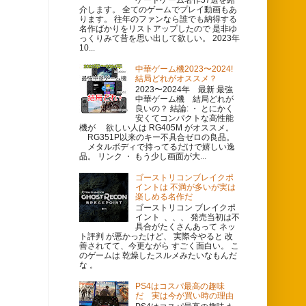
介します。 全てのゲームでプレイ動画もあ
ります。 往年のファンなら誰でも納得する
名作ばかりをリストアップしたので 是非ゆ
っくりみて昔を思い出して欲しい。 2023年
10...
中華ゲーム機2023〜2024!
結局どれがオススメ？
2023〜2024年 最新 最強
中華ゲーム機 結局どれが
良いの？ 結論: ・ とにかく
安くてコンパクトな高性能
機が 欲しい人は RG405M がオススメ。
RG351P以来のキー不具合ゼロの良品。
メタルボディで持ってるだけで嬉しい逸
品。 リンク ・ もう少し画面が大...
ゴーストリコンブレイクポ
イントは 不満が多いが実は
楽しめる名作だ
ゴーストリコン ブレイクポ
イント 、、、 発売当初は不
具合がたくさんあって ネッ
ト評判 が悪かったけど、 実際今やると 改
善されてて、今更ながら すごく面白い。 こ
のゲームは 乾燥したスルメみたいなもんだ
な 。
PS4はコスパ最高の趣味
だ 実は今が買い時の理由