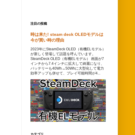
注目の投稿
時は来た! steam deck OLEDモデルは
今が買い時の理由
2023年にSteamDeck OLED（有機ELモデル）
が新しく登場して話題を呼んでいます。
SteamDeck OLED（有機ELモデル） 画面が7
インチから7.4インチに拡大して綺麗になり、
バッテリーも40Wh→50Whに大型化して電力
効率アップも併せて、プレイ可能時間が4...
カテゴリ