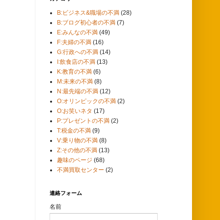
B:ビジネス&職場の不満
(28)
B:ブログ初心者の不満
(7)
E:みんなの不満
(49)
F:夫婦の不満
(16)
G:行政への不満
(14)
I:飲食店の不満
(13)
K:教育の不満
(6)
M:未来の不満
(8)
N:最先端の不満
(12)
O:オリンピックの不満
(2)
O:お笑いネタ
(17)
P:プレゼントの不満
(2)
T:税金の不満
(9)
V:乗り物の不満
(8)
Z:その他の不満
(13)
趣味のページ
(68)
不満買取センター
(2)
連絡フォーム
名前