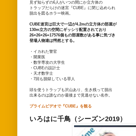
見ず知らずの6人がいつの間にか立方体の
トラップだらけの迷宮『CUBE』に閉じ込められ
脱出を図るホラー映画。
CUBE迷宮は巨大で一辺が4.2mの立方体の部屋が
130m立方の空間にギッシリ配置されており
26×26×26=17576個もの部屋数がある事に気づき
登場人物達は愕然とする。
・イカれた警官
・開業医
・数学専攻の大学生
・CUBEの設計士
・天才数学士
・7回も脱獄している罪人
頭を使うトラップも沢山あり、生き残って脱出
出来るのは誰なのか最後まで見逃せない名作。
プライムビデオで『CUBE』を観る
いろはに千鳥（シーズン2019）