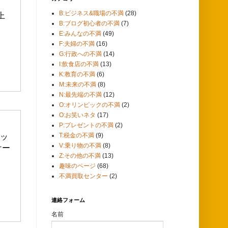
B:ビジネス&職場の不満
(28)
上
B:ブログ初心者の不満
(7)
E:みんなの不満
(49)
F:夫婦の不満
(16)
G:行政への不満
(14)
I:飲食店の不満
(13)
K:教育の不満
(6)
M:未来の不満
(8)
N:最先端の不満
(12)
O:オリンピックの不満
(2)
O:お笑いネタ
(17)
P:プレゼントの不満
(2)
T:税金の不満
(9)
ラッ
V:乗り物の不満
(8)
ケー
Z:その他の不満
(13)
趣味のページ
(68)
不満買取センター
(2)
連絡フォーム
名前