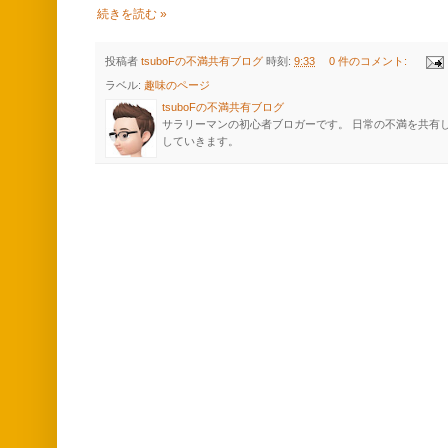
続きを読む »
投稿者
tsuboFの不満共有ブログ
時刻:
9:33
0 件のコメント:
ラベル:
趣味のページ
tsuboFの不満共有ブログ
サラリーマンの初心者ブロガーです。 日常の不満を共有してス
していきます。