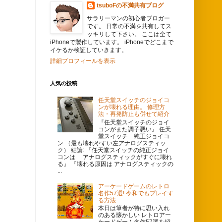
tsuboFの不満共有ブログ
サラリーマンの初心者ブロガー
です。 日常の不満を共有してス
ッキリして下さい。 ここは全て
iPhoneで製作しています。 iPhoneでどこまで
イケるか検証していきます。
詳細プロフィールを表示
人気の投稿
任天堂スイッチのジョイコ
ンが壊れる理由。 修理方
法・再発防止も併せて紹介
『任天堂スイッチのジョイ
コンがまた調子悪い』 任天
堂スイッチ 純正ジョイコ
ン （最も壊れやすい左アナログスティッ
ク） 結論: 『任天堂スイッチの純正ジョイ
コンは アナログスティックがすぐに壊れ
る』 『壊れる原因は アナログスティックの
...
アーケードゲームのレトロ
名作57選! 令和でもプレイす
る方法
本日は筆者が特に思い入れ
のある懐かしい レトロアー
ケードゲーム名作57選を紹