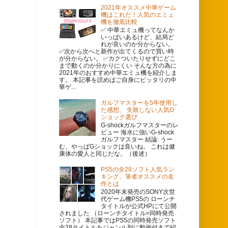
2021年オススメ中華ゲーム
機はこれだ！人気のエミュ
機を徹底比較
✅ 中華エミュ機ってなんか
いっぱいあるけど、結局ど
れが良いのか分からない。
✅次から次へと新作が出てくるので買い時
が分からない。 ✅カクついたりせずにどこ
まで動くのか分かりにくい そんな方の為に
2021年のおすすめ中華エミュ機を紹介しま
す。 本記事を読めばご自身にピッタリの中
華ゲ...
ガルフマスターを5年使用し
た感想。 失敗しない人気G
ショック選び
G-shockガルフマスターのレ
ビュー 海水に強いG-shock
ガルフマスター 結論: うー
む、やっぱGショックは良いね。 これは健
康体の愛人と同じだな。（後述）
PS5の全28ソフト人気ラン
キング。筆者オススメの名
）
作とは
2020年末発売のSONY次世
代ゲーム機PS5の ローンチ
タイトルが公式HPにて公開
されました （ローンチタイトル=同時発売
ソフト） 本記事ではPS5の同時発売ソフト
全28タイトルをジャンル別に動画付きで紹