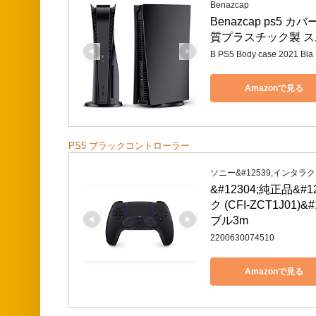
Benazcap
Benazcap ps5
質プラスチック製 スムー
B PS5 Body case 2021 Bla
Amazonで見る
PS5 ブラックコントローラー
ソニー&#12539;インタ
&#12304;純正品&
ク (CFI-ZCT1J01
ブル3m
2200630074510
Amazonで見る