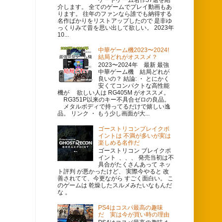
介します。 全てのゲームでプレイ動画もあ
ります。 往年のファンなら誰でも納得する
名作ばかりをリストアップしたので 是非ゆ
っくりみて昔を思い出して欲しい。 2023年
10...
中華ゲーム機2023〜2024!
結局どれがオススメ？
2023〜2024年 最新 最強
中華ゲーム機 結局どれが
良いの？ 結論: ・ とにかく
安くてコンパクトな高性能
機が 欲しい人は RG405M がオススメ。
RG351P以来のキー不具合ゼロの良品。
メタルボディで持ってるだけで嬉しい逸
品。 リンク ・ もう少し画面が大...
ゴーストリコンブレイクポ
イントは 不満が多いが実は
楽しめる名作だ
ゴーストリコン ブレイクポ
イント 、、、 発売当初は不
具合がたくさんあって ネッ
ト評判 が悪かったけど、 実際今やると 改
善されてて、今更ながら すごく面白い。 こ
のゲームは 乾燥したスルメみたいなもんだ
な 。
PS4はコスパ最高の趣味
だ 実は今が買い時の理由