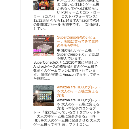
PS4はコスパ最高の趣味 た
まに空いた休日に ゲーム機
があるってやっぱ素晴らし
い PS4 ゲームとコントロー
ラー （コスパ = コストパフォーマンス）
12/12追記 今なら12/14までAmazonでPS4
の期間限定セール 実施中です。（定価割れ
してい...
SuperConsoleXのレビュ
ー。実際に買ってみて驚愕
の事実が判明。
中国の怪しいゲーム機 『
Super Console X 』 が話題
を呼んでいます。
SuperConsoleX とは2020年末に登場した
Androidベースの格安据え置きゲーム機で
数多くのゲームファンに支持されていま
す。 筆者が実際に Amazonで入手して使っ
た感想は...
Amazon fire HD8タブレット
を大人のゲーム機に変える
方法
Amazon fire HD8タブレット
を 大人のゲーム機に変える
方法 〜本記事のコンセプ
ト〜 『家に転がっているゴミタブレットを
大人の神ゲーム機に変身させる』 Fire
HD8を大人のゲーム機に変身させる 大人の
ゲーム機って何？ 昔、ファミコン...