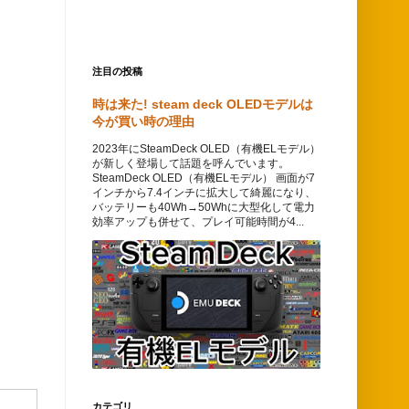
注目の投稿
時は来た! steam deck OLEDモデルは
今が買い時の理由
2023年にSteamDeck OLED（有機ELモデル）
が新しく登場して話題を呼んでいます。
SteamDeck OLED（有機ELモデル） 画面が7
インチから7.4インチに拡大して綺麗になり、
バッテリーも40Wh→50Whに大型化して電力
効率アップも併せて、プレイ可能時間が4...
カテゴリ