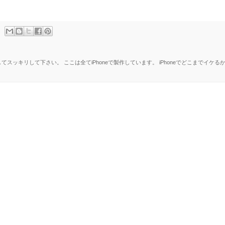
ッキリして下さい。 ここは全てiPhoneで製作しています。 iPhoneでどこまでイケる