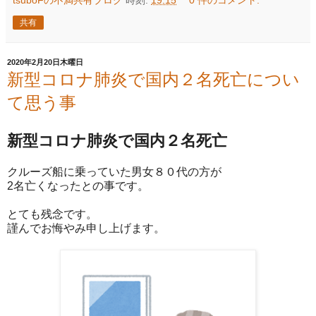
tsuboFの不満共有ブログ
時刻:
19:15
0 件のコメント:
共有
2020年2月20日木曜日
新型コロナ肺炎で国内２名死亡につい
て思う事
新型コロナ肺炎で国内２名死亡
クルーズ船に乗っていた男女８０代の方が
2名亡くなったとの事です。
とても残念です。
謹んでお悔やみ申し上げます。