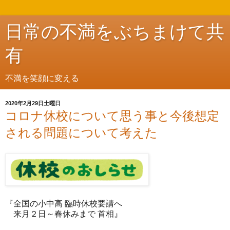
日常の不満をぶちまけて共
有
不満を笑顔に変える
2020年2月29日土曜日
コロナ休校について思う事と今後想定
される問題について考えた
『全国の小中高 臨時休校要請へ
来月２日～春休みまで 首相』