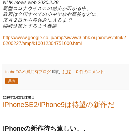
NHK mews web 2020.2.28
新型コロナウイルスの感染が広がる中、
政府は全国すべての小中学校や高校などに、
来月２日から春休みに入るまで
臨時休校とするよう要請
https://www.google.co.jp/amp/s/www3.nhk.or.jp/news/html/2
0200227/amp/k10012304751000.html
tsuboFの不満共有ブログ
時刻:
1:17
0 件のコメント:
共有
2020年2月27日木曜日
iPhoneSE2/iPhone9は待望の新作だ
iPhoneの新作待ち遠しい、、