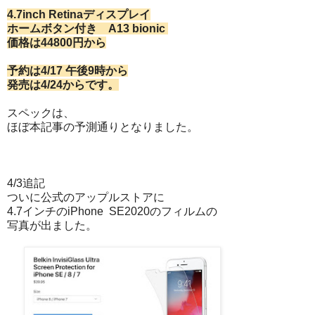
4.7inch Retinaディスプレイ
ホームボタン付き A13 bionic
価格は44800円から
予約は4/17 午後9時から
発売は4/24からです。
スペックは、
ほぼ本記事の予測通りとなりました。
4/3追記
ついに公式のアップルストアに
4.7インチのiPhone SE2020のフィルムの
写真が出ました。