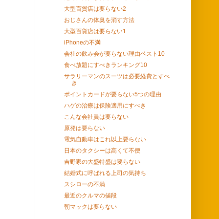
大型百貨店は要らない2
おじさんの体臭を消す方法
大型百貨店は要らない1
iPhoneの不満
会社の飲み会が要らない理由ベスト10
食べ放題にすべきランキング10
サラリーマンのスーツは必要経費とすべ
き
ポイントカードが要らない5つの理由
ハゲの治療は保険適用にすべき
こんな会社員は要らない
原発は要らない
電気自動車はこれ以上要らない
日本のタクシーは高くて不便
吉野家の大盛特盛は要らない
結婚式に呼ばれる上司の気持ち
スシローの不満
最近のクルマの値段
朝マックは要らない