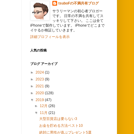
tsuboFの不満共有ブログ
サラリーマンの初心者ブロガー
です。 日常の不満を共有してス
ッキリして下さい。 ここは全て
iPhoneで製作しています。 iPhoneでどこまで
イケるか検証していきます。
詳細プロフィールを表示
人気の投稿
ブログ アーカイブ
►
2024
(1)
►
2023
(9)
►
2021
(9)
►
2020
(128)
▼
2019
(47)
►
12月
(26)
▼
11月
(21)
大型百貨店は要らない3
お金を貯める方法ベスト10
絶対に男性が喜ぶプレゼント5選