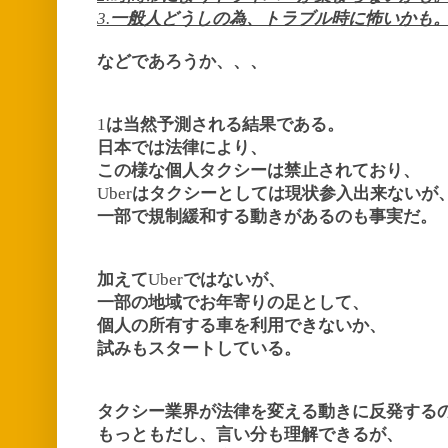
3.
一般人どうしの為、トラブル時に怖いかも
などであろうか、、、
1
は当然予測される結果である。
日本では法律により、
この様な個人タクシーは禁止されており、
Uber
はタクシーとしては
現状参入出来ないが
一部で規制緩和する動きがあるのも事実だ。
加えて
Uber
ではないが、
一部の地域でお年寄りの足として、
個人の所有する車を利用できないか、
試みもスタートしている。
タクシー業界が法律を変える動きに
反発する
もっともだし、
言い分も理解できるが、