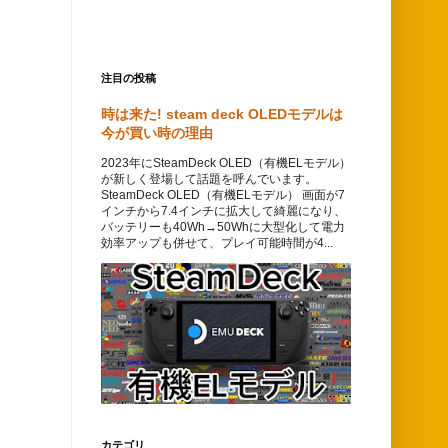
注目の投稿
時は来た! steam deck OLEDモデルは
今が買い時の理由
2023年にSteamDeck OLED（有機ELモデル）
が新しく登場して話題を呼んでいます。
SteamDeck OLED（有機ELモデル） 画面が7
インチから7.4インチに拡大して綺麗になり、
バッテリーも40Wh→50Whに大型化して電力
効率アップも併せて、プレイ可能時間が4...
カテゴリ