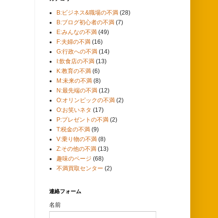
B:ビジネス&職場の不満
(28)
B:ブログ初心者の不満
(7)
E:みんなの不満
(49)
F:夫婦の不満
(16)
G:行政への不満
(14)
I:飲食店の不満
(13)
K:教育の不満
(6)
M:未来の不満
(8)
N:最先端の不満
(12)
O:オリンピックの不満
(2)
O:お笑いネタ
(17)
P:プレゼントの不満
(2)
T:税金の不満
(9)
V:乗り物の不満
(8)
Z:その他の不満
(13)
趣味のページ
(68)
不満買取センター
(2)
連絡フォーム
名前