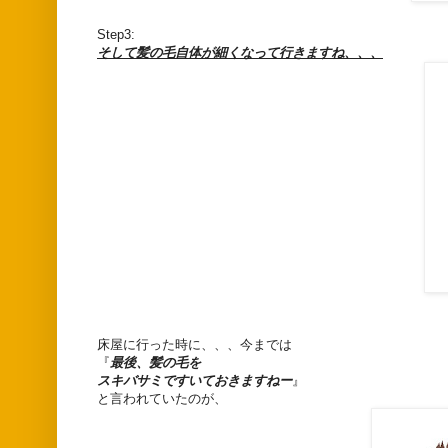
Step3:
そして髪の毛自体が細くなって行きますね、、、
床屋に行った時に、、、今までは
『
最後、髪の毛を
スキバサミですいておきますねー
』
と言われていたのが、