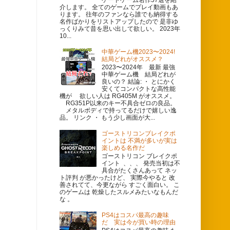
介します。 全てのゲームでプレイ動画もあ
ります。 往年のファンなら誰でも納得する
名作ばかりをリストアップしたので 是非ゆ
っくりみて昔を思い出して欲しい。 2023年
10...
中華ゲーム機2023〜2024!
結局どれがオススメ？
2023〜2024年 最新 最強
中華ゲーム機 結局どれが
良いの？ 結論: ・ とにかく
安くてコンパクトな高性能
機が 欲しい人は RG405M がオススメ。
RG351P以来のキー不具合ゼロの良品。
メタルボディで持ってるだけで嬉しい逸
品。 リンク ・ もう少し画面が大...
ゴーストリコンブレイクポ
イントは 不満が多いが実は
楽しめる名作だ
ゴーストリコン ブレイクポ
イント 、、、 発売当初は不
具合がたくさんあって ネッ
ト評判 が悪かったけど、 実際今やると 改
善されてて、今更ながら すごく面白い。 こ
のゲームは 乾燥したスルメみたいなもんだ
な 。
PS4はコスパ最高の趣味
だ 実は今が買い時の理由