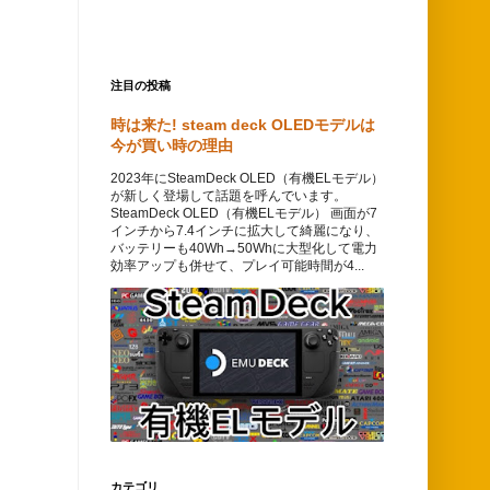
注目の投稿
時は来た! steam deck OLEDモデルは
今が買い時の理由
2023年にSteamDeck OLED（有機ELモデル）
が新しく登場して話題を呼んでいます。
SteamDeck OLED（有機ELモデル） 画面が7
インチから7.4インチに拡大して綺麗になり、
バッテリーも40Wh→50Whに大型化して電力
効率アップも併せて、プレイ可能時間が4...
カテゴリ