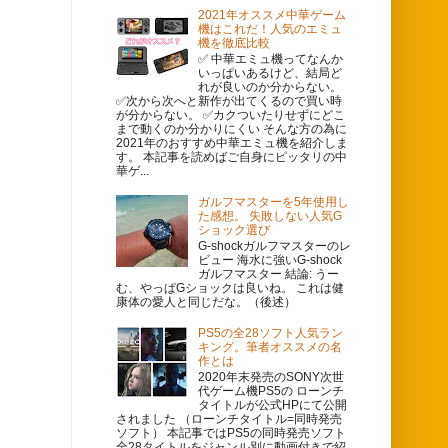
2021年オススメ中華ゲーム
機はこれだ！人気のエミュ
機を徹底比較
✅ 中華エミュ機ってなんか
いっぱいあるけど、結局ど
れが良いのか分からない。
✅次から次へと新作が出てくるので買い時
が分からない。 ✅カクついたりせずにどこ
まで動くのか分かりにくい そんな方の為に
2021年のおすすめ中華エミュ機を紹介しま
す。 本記事を読めばご自身にピッタリの中
華ゲ...
ガルフマスターを5年使用し
た感想。 失敗しない人気G
ショック選び
G-shockガルフマスターのレ
ビュー 海水に強いG-shock
ガルフマスター 結論: うー
む、やっぱGショックは良いね。 これは健
康体の愛人と同じだな。（後述）
PS5の全28ソフト人気ラン
キング。筆者オススメの名
作とは
2020年末発売のSONY次世
代ゲーム機PS5の ローンチ
タイトルが公式HPにて公開
されました （ローンチタイトル=同時発売
ソフト） 本記事ではPS5の同時発売ソフト
全28タイトルをジャンル別に動画付きで紹