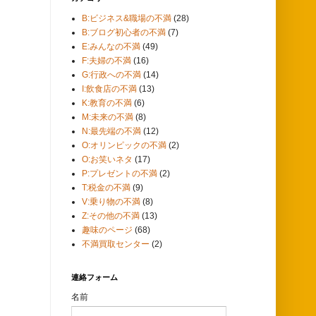
B:ビジネス&職場の不満
(28)
B:ブログ初心者の不満
(7)
E:みんなの不満
(49)
F:夫婦の不満
(16)
G:行政への不満
(14)
I:飲食店の不満
(13)
K:教育の不満
(6)
M:未来の不満
(8)
N:最先端の不満
(12)
O:オリンピックの不満
(2)
O:お笑いネタ
(17)
P:プレゼントの不満
(2)
T:税金の不満
(9)
V:乗り物の不満
(8)
Z:その他の不満
(13)
趣味のページ
(68)
不満買取センター
(2)
連絡フォーム
名前