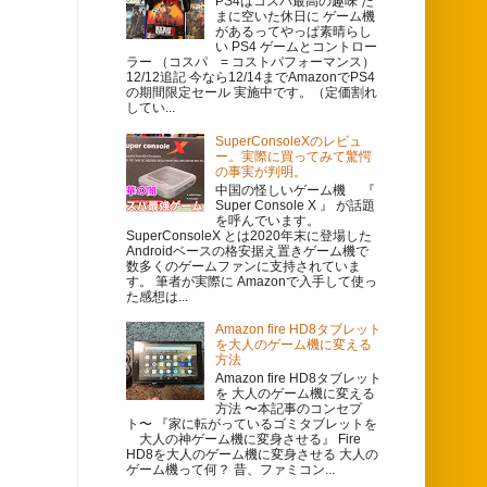
PS4はコスパ最高の趣味 た
まに空いた休日に ゲーム機
があるってやっぱ素晴らし
い PS4 ゲームとコントロー
ラー （コスパ = コストパフォーマンス）
12/12追記 今なら12/14までAmazonでPS4
の期間限定セール 実施中です。（定価割れ
してい...
SuperConsoleXのレビュ
ー。実際に買ってみて驚愕
の事実が判明。
中国の怪しいゲーム機 『
Super Console X 』 が話題
を呼んでいます。
SuperConsoleX とは2020年末に登場した
Androidベースの格安据え置きゲーム機で
数多くのゲームファンに支持されていま
す。 筆者が実際に Amazonで入手して使っ
た感想は...
Amazon fire HD8タブレット
を大人のゲーム機に変える
方法
Amazon fire HD8タブレット
を 大人のゲーム機に変える
方法 〜本記事のコンセプ
ト〜 『家に転がっているゴミタブレットを
大人の神ゲーム機に変身させる』 Fire
HD8を大人のゲーム機に変身させる 大人の
ゲーム機って何？ 昔、ファミコン...