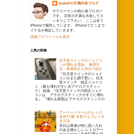
tsuboFの不満共有ブログ
サラリーマンの初心者ブロガー
です。 日常の不満を共有してス
ッキリして下さい。 ここは全て
iPhoneで製作しています。 iPhoneでどこまで
イケるか検証していきます。
詳細プロフィールを表示
人気の投稿
任天堂スイッチのジョイコ
ンが壊れる理由。 修理方
法・再発防止も併せて紹介
『任天堂スイッチのジョイ
コンがまた調子悪い』 任天
堂スイッチ 純正ジョイコ
ン （最も壊れやすい左アナログスティッ
ク） 結論: 『任天堂スイッチの純正ジョイ
コンは アナログスティックがすぐに壊れ
る』 『壊れる原因は アナログスティックの
...
アーケードゲームのレトロ
名作57選! 令和でもプレイす
る方法
本日は筆者が特に思い入れ
のある懐かしい レトロアー
ケードゲーム名作57選を紹