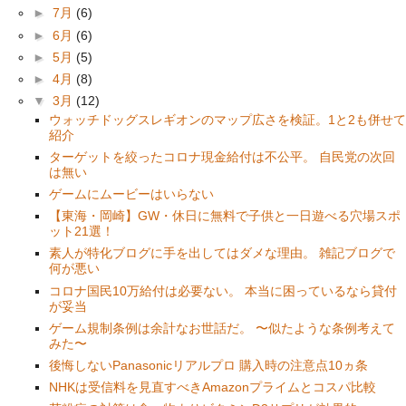
►
7月
(6)
►
6月
(6)
►
5月
(5)
►
4月
(8)
▼
3月
(12)
ウォッチドッグスレギオンのマップ広さを検証。1と2も併せて
紹介
ターゲットを絞ったコロナ現金給付は不公平。 自民党の次回
は無い
ゲームにムービーはいらない
【東海・岡崎】GW・休日に無料で子供と一日遊べる穴場スポ
ット21選！
素人が特化ブログに手を出してはダメな理由。 雑記ブログで
何が悪い
コロナ国民10万給付は必要ない。 本当に困っているなら貸付
が妥当
ゲーム規制条例は余計なお世話だ。 〜似たような条例考えて
みた〜
後悔しないPanasonicリアルプロ 購入時の注意点10ヵ条
NHKは受信料を見直すべきAmazonプライムとコスパ比較