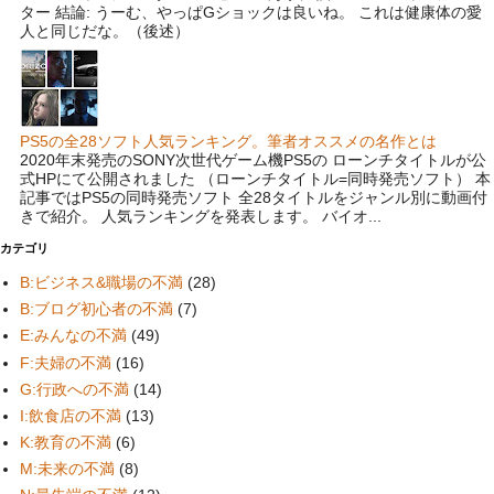
ター 結論: うーむ、やっぱGショックは良いね。 これは健康体の愛
人と同じだな。（後述）
PS5の全28ソフト人気ランキング。筆者オススメの名作とは
2020年末発売のSONY次世代ゲーム機PS5の ローンチタイトルが公
式HPにて公開されました （ローンチタイトル=同時発売ソフト） 本
記事ではPS5の同時発売ソフト 全28タイトルをジャンル別に動画付
きで紹介。 人気ランキングを発表します。 バイオ...
カテゴリ
B:ビジネス&職場の不満
(28)
B:ブログ初心者の不満
(7)
E:みんなの不満
(49)
F:夫婦の不満
(16)
G:行政への不満
(14)
I:飲食店の不満
(13)
K:教育の不満
(6)
M:未来の不満
(8)