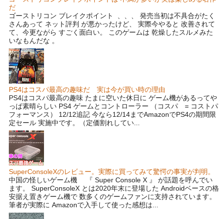
だ
ゴーストリコン ブレイクポイント 、、、 発売当初は不具合がたく
さんあって ネット評判 が悪かったけど、 実際今やると 改善されて
て、今更ながら すごく面白い。 このゲームは 乾燥したスルメみた
いなもんだな 。
PS4はコスパ最高の趣味だ 実は今が買い時の理由
PS4はコスパ最高の趣味 たまに空いた休日に ゲーム機があるってや
っぱ素晴らしい PS4 ゲームとコントローラー （コスパ = コストパ
フォーマンス） 12/12追記 今なら12/14までAmazonでPS4の期間限
定セール 実施中です。（定価割れしてい...
SuperConsoleXのレビュー。実際に買ってみて驚愕の事実が判明。
中国の怪しいゲーム機 『 Super Console X 』 が話題を呼んでい
ます。 SuperConsoleX とは2020年末に登場した Androidベースの格
安据え置きゲーム機で 数多くのゲームファンに支持されています。
筆者が実際に Amazonで入手して使った感想は...