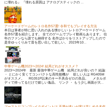
に壊れる』 『壊れる原因は アナログスティックの ...
アーケードゲームのレトロ名作57選! 令和でもプレイする方法
本日は筆者が特に思い入れのある懐かしい レトロアーケードゲーム
名作57選を紹介します。 全てのゲームでプレイ動画もあります。 往
年のファンなら誰でも納得する 名作ばかりをリストアップしたので
是非ゆっくりみて昔を思い出して欲しい。 2023年10...
中華ゲーム機2023〜2024! 結局どれがオススメ？
2023〜2024年 最新 最強中華ゲーム機 結局どれが良いの？ 結論:
・ とにかく安くてコンパクトな高性能機が 欲しい人は RG405M
がオススメ。 RG351P以来のキー不具合ゼロの良品。 メタルボ
ディで持ってるだけで嬉しい逸品。 リンク ・ もう少し画面が大...
ゴーストリコンブレイクポイントは 不満が多いが実は楽しめる名作