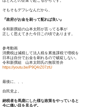
ほとんどの企業で起こるからです。
そもそもデフレなんだから、
『政府がお金を刷って配れば良い』
令和新撰組の山本太郎が言ってる事が
正しく思えてきた今日この頃であります。
参考動画
消費税は減税して法人税を累進課税で増税を
日本は自分でお金を刷れるので破綻しない。
令和新撰組 山本太郎氏の無双答弁
https://youtu.be/P9Q4rZ07ztU
最後に、、、
自民党よ。
納税者を馬鹿にした様な政策をやっていると
今に痛い目を見るぞ。