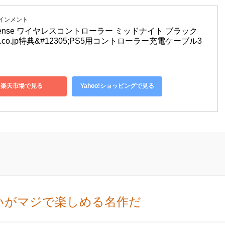
テインメント
ualSense ワイヤレスコントローラー ミッドナイト ブラック 
mazon.co.jp特典&#12305;PS5用コントローラー充電ケーブル3
楽天市場で見る
Yahoo!ショッピングで見る
いがマジで楽しめる名作だ