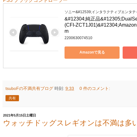
PS5 ブラックコントローラー
ソニー&#12539;インタラクティブエンタ
&#12304;純正品&#12305;D
(CFI-ZCT1J01)&#12304;A
m
2200630074510
Amazonで見る
tsuboFの不満共有ブログ
時刻:
9:33
0 件のコメント:
共有
2021年5月15日土曜日
ウォッチドッグスレギオンは不満は多