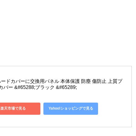
 ps5 ハードカバーに交換用パネル 本体保護 防塵 傷防止 上質プ
 &#65288;ブラック &#65289;
楽天市場で見る
Yahoo!ショッピングで見る