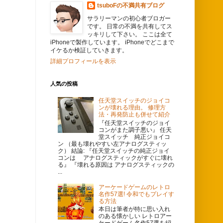
tsuboFの不満共有ブログ
サラリーマンの初心者ブロガー
です。 日常の不満を共有してス
ッキリして下さい。 ここは全て
iPhoneで製作しています。 iPhoneでどこまで
イケるか検証していきます。
詳細プロフィールを表示
人気の投稿
任天堂スイッチのジョイコ
ンが壊れる理由。 修理方
法・再発防止も併せて紹介
『任天堂スイッチのジョイ
コンがまた調子悪い』 任天
堂スイッチ 純正ジョイコ
ン （最も壊れやすい左アナログスティッ
ク） 結論: 『任天堂スイッチの純正ジョイ
コンは アナログスティックがすぐに壊れ
る』 『壊れる原因は アナログスティックの
...
アーケードゲームのレトロ
名作57選! 令和でもプレイす
る方法
本日は筆者が特に思い入れ
のある懐かしい レトロアー
ケードゲーム名作57選を紹