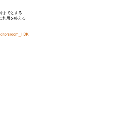
0分までとする
に利用を終える
editorsroom_HDK