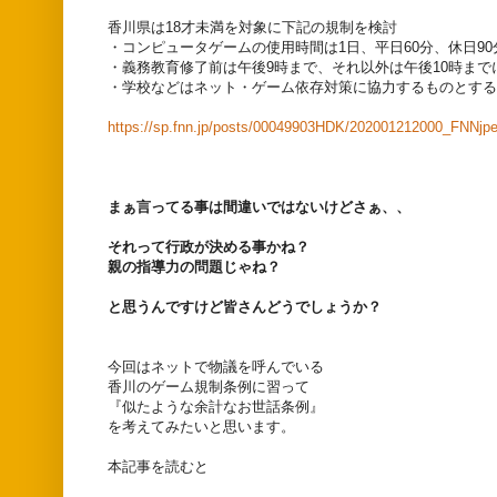
香川県は18才未満を対象に下記の規制を検討
・コンピュータゲームの使用時間は1日、平日60分、休日9
・義務教育修了前は午後9時まで、それ以外は午後10時まで
・学校などはネット・ゲーム依存対策に協力するものとする
https://sp.fnn.jp/posts/00049903HDK/202001212000_FNNjp
まぁ言ってる事は間違いではないけどさぁ、、
それって行政が決める事かね？
親の指導力の問題じゃね？
と思うんですけど皆さんどうでしょうか？
今回はネットで物議を呼んでいる
香川のゲーム規制条例に習って
『似たような余計なお世話条例』
を考えてみたいと思います。
本記事を読むと