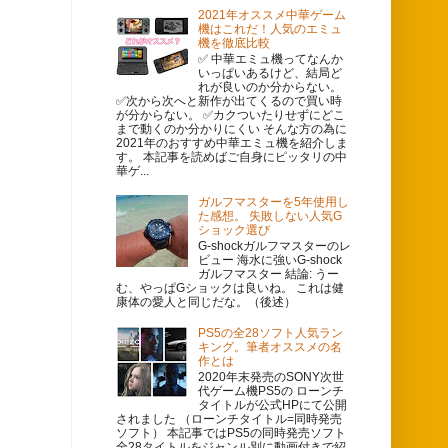
2021年オススメ中華ゲーム
機はこれだ！人気のエミュ
機を徹底比較
✅ 中華エミュ機ってなんか
いっぱいあるけど、結局ど
れが良いのか分からない。
✅次から次へと新作が出てくるので買い時
が分からない。 ✅カクついたりせずにどこ
まで動くのか分かりにくい そんな方の為に
2021年のおすすめ中華エミュ機を紹介しま
す。 本記事を読めばご自身にピッタリの中
華ゲ...
ガルフマスターを5年使用し
た感想。 失敗しない人気G
ショック選び
G-shockガルフマスターのレ
ビュー 海水に強いG-shock
ガルフマスター 結論: うー
む、やっぱGショックは良いね。 これは健
康体の愛人と同じだな。（後述）
PS5の全28ソフト人気ラン
キング。筆者オススメの名
作とは
2020年末発売のSONY次世
代ゲーム機PS5の ローンチ
タイトルが公式HPにて公開
されました （ローンチタイトル=同時発売
ソフト） 本記事ではPS5の同時発売ソフト
全28タイトルをジャンル別に動画付きで紹