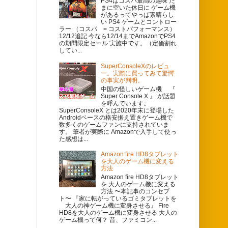
PS4はコスパ最高の趣味 た
まに空いた休日に ゲーム機
があるってやっぱ素晴らし
い PS4 ゲームとコントロー
ラー （コスパ = コストパフォーマンス）
12/12追記 今なら12/14までAmazonでPS4
の期間限定セール 実施中です。（定価割れ
してい...
SuperConsoleXのレビュ
ー。実際に買ってみて驚愕
の事実が判明。
中国の怪しいゲーム機 『
Super Console X 』 が話題
を呼んでいます。
SuperConsoleX とは2020年末に登場した
Androidベースの格安据え置きゲーム機で
数多くのゲームファンに支持されていま
す。 筆者が実際に Amazonで入手して使っ
た感想は...
Amazon fire HD8タブレット
を大人のゲーム機に変える
方法
Amazon fire HD8タブレット
を 大人のゲーム機に変える
方法 〜本記事のコンセプ
ト〜 『家に転がっているゴミタブレットを
大人の神ゲーム機に変身させる』 Fire
HD8を大人のゲーム機に変身させる 大人の
ゲーム機って何？ 昔、ファミコン...