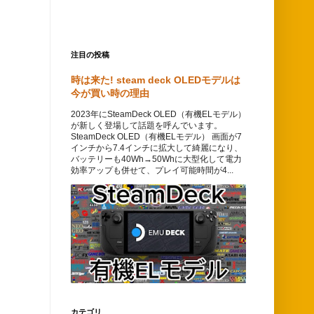
注目の投稿
時は来た! steam deck OLEDモデルは
今が買い時の理由
2023年にSteamDeck OLED（有機ELモデル）
が新しく登場して話題を呼んでいます。
SteamDeck OLED（有機ELモデル） 画面が7
インチから7.4インチに拡大して綺麗になり、
バッテリーも40Wh→50Whに大型化して電力
効率アップも併せて、プレイ可能時間が4...
カテゴリ