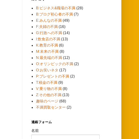
B:ビジネス&職場の不満
(28)
B:ブログ初心者の不満
(7)
E:みんなの不満
(49)
F:夫婦の不満
(16)
G:行政への不満
(14)
I:飲食店の不満
(13)
K:教育の不満
(6)
M:未来の不満
(8)
N:最先端の不満
(12)
O:オリンピックの不満
(2)
O:お笑いネタ
(17)
P:プレゼントの不満
(2)
T:税金の不満
(9)
V:乗り物の不満
(8)
Z:その他の不満
(13)
趣味のページ
(68)
不満買取センター
(2)
連絡フォーム
名前