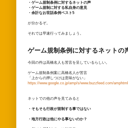
・ゲーム規制条例に対するネットの声
・ゲーム規制に対する私自身の意見
・余計なお世話条例ベスト5
が分かるぞ。
それでは早速行ってみましょう。
ゲーム規制条例に対するネットの
今回の件は高橋名人も苦言を呈しているらしい。
ゲーム規制条例案に高橋名人が苦言
「上からの押しつけは意味がない」
https://www.google.co.jp/amp/s/www.buzzfeed.com/amphtml
ネットでの他の声を見てみると
・そもそも行政が規制する事ではない
・地方行政は他にやる事ないのか？