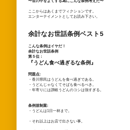
〜世の中をよくする為にこんな条例考えた〜
ここからはあくまでフィクションです。
エンターテイメントとしてお読み下さい。
余計なお世話条例ベスト5
こんな条例はイヤだ！
余計なお世話条例
第５位：
『うどん食べ過ぎるな条例』
問題点:
・香川県民はうどんを食べ過ぎである。
・うどんじゃなくてそばも食べるべき。
・年寄りには讃岐うどんのコシは強すぎる。
条例規制案:
・うどんは1日一杯まで。
・それ以上はお店で出さない事。