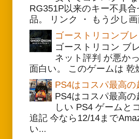
RG351P以来のキー不
品。 リンク ・ もう少し画面
ゴーストリコンブレ
ゴーストリコン ブ
ネット評判 が悪か
面白い。 このゲームは 
PS4はコスパ最高
PS4はコスパ最高
しい PS4 ゲームと
追記 今なら12/14までA
い...