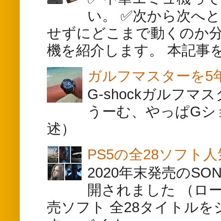
い。 ✅次から次へ
せずにどこまで動くのか分
機を紹介します。 本記事を
ガルフマスターを5
G-shockガルフマ
うーむ、やっぱGシ
述）
PS5の全28ソフ
2020年末発売のS
開されました （ロ
売ソフト 全28タイトル